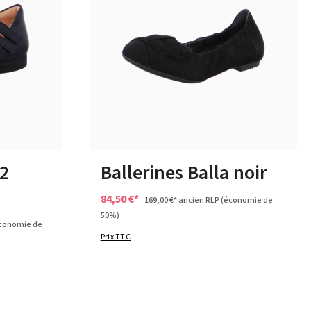
38½
 2
Ballerines Balla noir
84,50 €*
169,00 €*
ancien RLP
(économie de
50%)
conomie de
Prix TTC