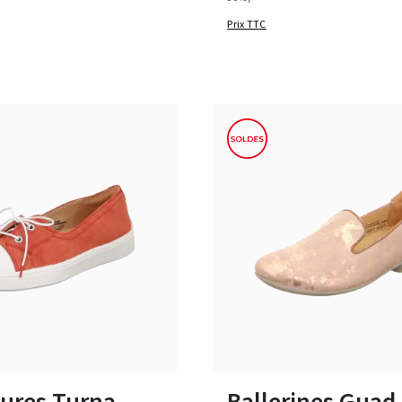
Prix TTC
rose
beige
Couleurs
plusieurs tailles
36
36½
37
ures Turna
Ballerines Guad 