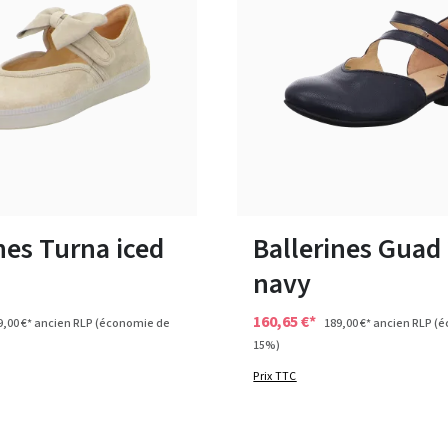
plusieurs tailles
Disponible en plusieurs tailles
nes Turna iced
Ballerines Guad
navy
160,65 €*
9,00 €*
ancien RLP
(économie de
189,00 €*
ancien RLP
(é
15%)
Prix TTC