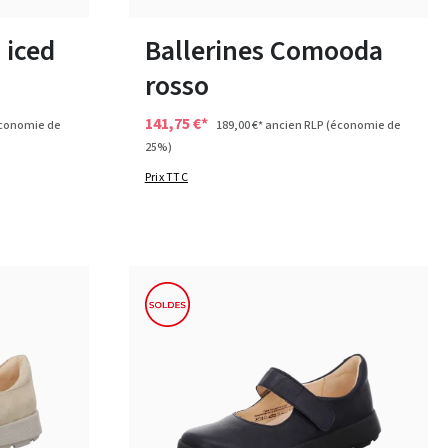
Disponible en plusieurs tailles
 iced
Ballerines Comooda
rosso
141,75 €*
conomie de
189,00 €*
ancien RLP
(économie de
25%)
Prix TTC