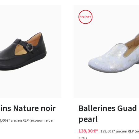
beige
rouge
rose
Couleurs
plusieurs tailles
Disponible en plusieurs tailles
ins Nature noir
Ballerines Guad
pearl
9,00 €*
ancien RLP
(économie de
139,30 €*
199,00 €*
ancien RLP
(é
30%)