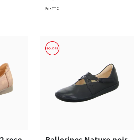
Prix TTC
bleu
rouge
beige
Couleurs
Disponible en plusieurs tailles
2 rose
Ballerines Nature noir