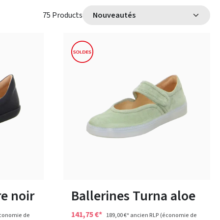
75 Products
noir
beige
Couleurs
Disponible en plusieurs tailles
e noir
Ballerines Turna aloe
141,75 €*
conomie de
189,00 €*
ancien RLP
(économie de