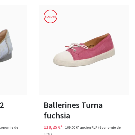
rouge
Couleurs
Disponible en plusieurs tailles
 2
Ballerines Turna
fuchsia
118,25 €*
conomie de
169,00 €*
ancien RLP
(économie de
30%)