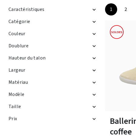
Caractéristiques
1
2
Page
Page
Catégorie
Couleur
Doublure
Hauteur du talon
Largeur
Matériau
Modèle
Couleurs
Taille
Disponible en 
Balleri
Prix
coffee