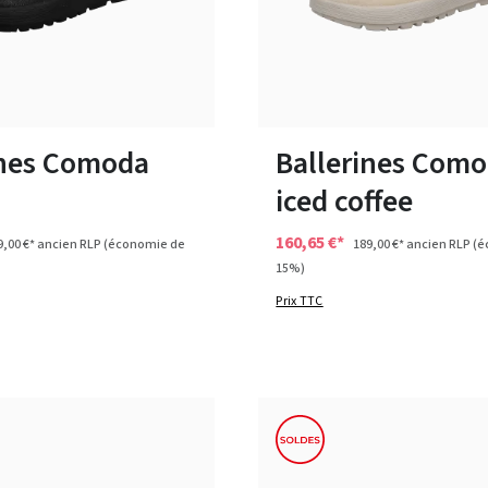
bleu
rouge
beige
noir
bleu
roug
Couleurs
Disponible en plusieurs tailles
ines Comoda
Ballerines Com
iced coffee
160,65 €*
9,00 €*
ancien RLP
(économie de
189,00 €*
ancien RLP
(é
15%)
Prix TTC