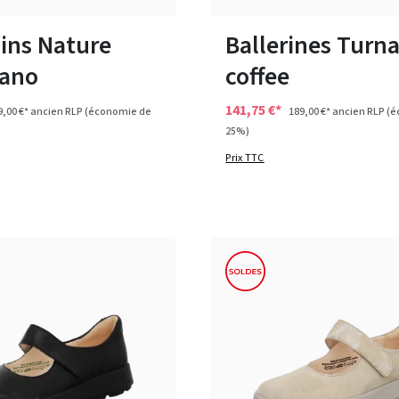
plusieurs tailles
Disponible en plusieurs tailles
ins Nature
Ballerines Turna
ano
coffee
141,75 €*
9,00 €*
ancien RLP
(économie de
189,00 €*
ancien RLP
(é
25%)
Prix TTC