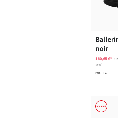
Couleurs
38
40
41½
Baller
noir
160,65 €*
18
15%)
Prix TTC