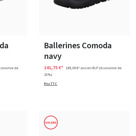
e
noir
rouge
beige
Couleurs
Disponible en plusieurs tailles
oda
Ballerines Comoda
navy
141,75 €*
conomie de
189,00 €*
ancien RLP
(économie de
25%)
Prix TTC