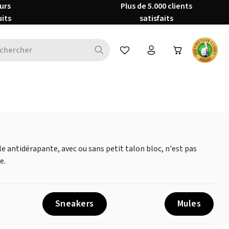
urs
Plus de 5.000 clients
uits
satisfaits
Vous avez 0 articles dans votre 
e antidérapante, avec ou sans petit talon bloc, n'est pas
e.
Sneakers
Mules