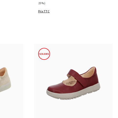
25%)
Prix TTC
noir
bleu
beige
Couleurs