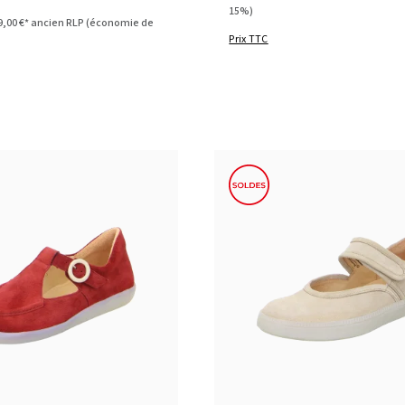
15%)
9,00 €*
ancien RLP
(économie de
Prix TTC
noir
beige
noir
vert
Couleurs