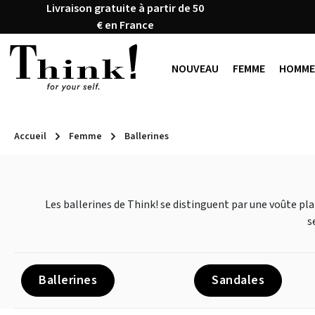
Livraison gratuite à partir de 50
ser au contenu principal
Passer à la recherche
Passer à la navigation principale
€ en France
NOUVEAU
FEMME
HOMME
Accueil
Femme
Ballerines
Les ballerines de Think! se distinguent par une voûte pl
s
Ballerines
Sandales