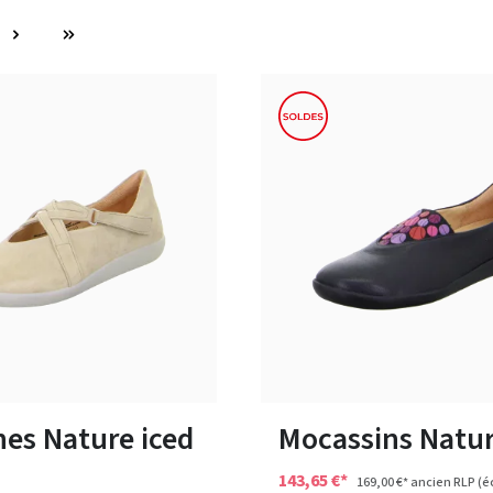
bleu
rouge
noir
beige
rouge
Couleurs
plusieurs tailles
Disponible en plusieurs tailles
nes Nature iced
Mocassins Natur
143,65 €*
169,00 €*
ancien RLP
(é