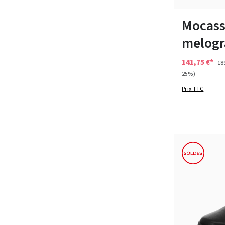
Disponible en 
Mocass
melogr
141,75 €*
18
25%)
Prix TTC