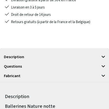
Livraison gratuite à partir de 50 € en France
Livraison en 3 à 5 jours
Droit de retour de 14 jours
Retours gratuits (à partir de la France et la Belgique)
Description
Questions
Fabricant
Description
Informations sur le produit
Ballerines Nature notte