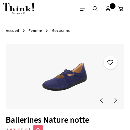
Passer au contenu principal
Accueil
Femme
Mocassins
Ignorer la galerie d'images
Ballerines Nature notte
%