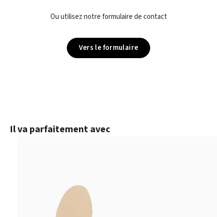
Ou utilisez notre formulaire de contact
Vers le formulaire
Ignorer la galerie de produits
Il va parfaitement avec