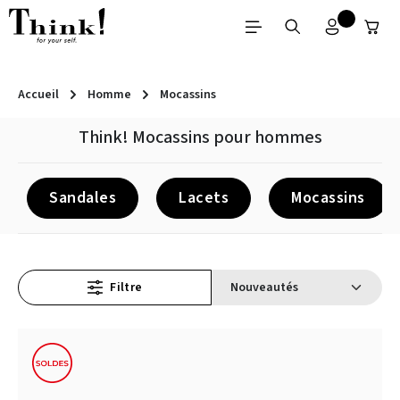
Passer au contenu principal
Accueil
Homme
Mocassins
Think! Mocassins pour hommes
Sandales
Lacets
Mocassins
Filtre