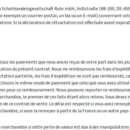
la Schuhhandelsgesellschaft Ruhr mbH, Voßstraße 198-200, DE-45966
r exemple un courrier postal, un fax ou un E-mail) concernant votre 
toire. Si la déclaration de rétractation est effectuée avant expira
ous les paiements que nous avons reçus de votre part dans les plus
vocation du présent contrat. Nous ne remboursons les frais d'expé
tation partielle, les frais d'expédition ne sont pas remboursés, c
lisons le même mode de paiement que celui que vous avez utilisé lo
ntaires pour ce remboursement. Nous pouvons reporter ce rembou
marchandise, le premier de ces faits étant alors retenu. Vous deve
n de ce contrat de vente. Le délai est respecté si vous avez renvoy
handise, si vous la renvoyer à partir de la France ou un autre pays 
 marchandise si cette perte de valeur est due à des manipulations a