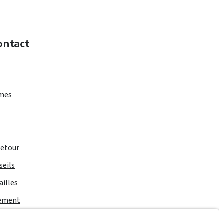
ontact
rmes
Retour
seils
ailles
iement