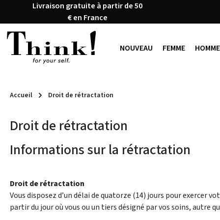
Livraison gratuite à partir de 50
ser au contenu principal
Passer à la recherche
Passer à la navigation principale
€ en France
NOUVEAU
FEMME
HOMME
Accueil
Droit de rétractation
Droit de rétractation
Informations sur la rétractation
Droit de rétractation
Vous disposez d’un délai de quatorze (14) jours pour exercer votr
partir du jour où vous ou un tiers désigné par vos soins, autre q