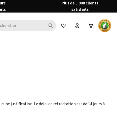
urs
Plus de 5.000 clients
uits
satisfaits
Vous avez 0 articles dans votre 
une justification. Le délai de rétractation est de 14 jours à