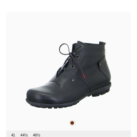
marron
Couleurs
41
44½
46½