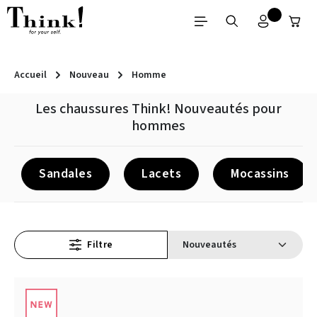
Passer au contenu principal
Accueil
Nouveau
Homme
Les chaussures Think! Nouveautés pour
hommes
Sandales
Lacets
Mocassins
Filtre