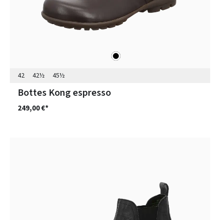
noir
Couleurs
42
42½
45½
Bottes Kong espresso
249,00 €*