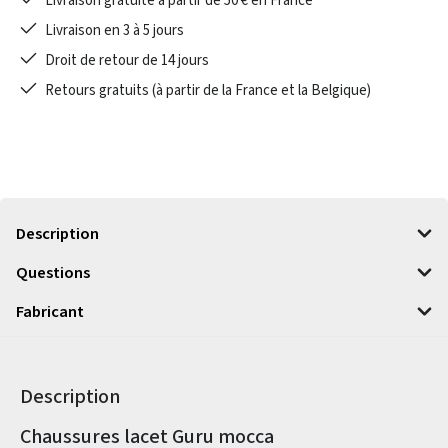
Livraison gratuite à partir de 50 € en France
Livraison en 3 à 5 jours
Droit de retour de 14 jours
Retours gratuits (à partir de la France et la Belgique)
Description
Questions
Fabricant
Description
Informations sur le produit
Chaussures lacet Guru mocca