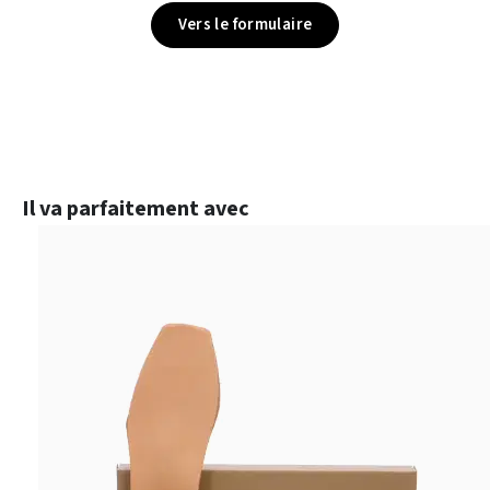
Vers le formulaire
Ignorer la galerie de produits
Il va parfaitement avec