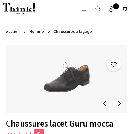
Passer au contenu principal
Accueil
Homme
Chaussures à laçage
Ignorer la galerie d'images
Chaussures lacet Guru mocca
%