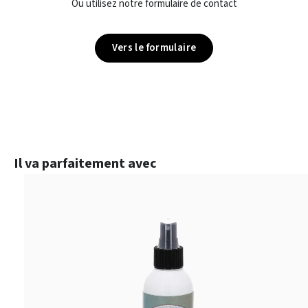
Ou utilisez notre formulaire de contact
Vers le formulaire
Ignorer la galerie de produits
Il va parfaitement avec