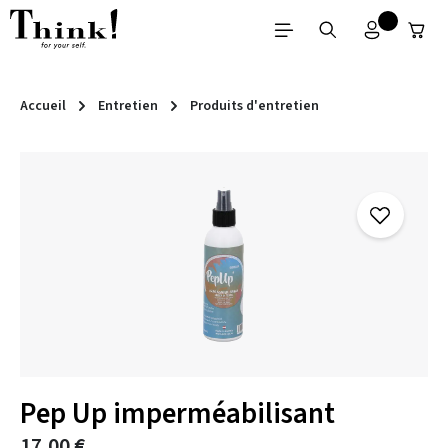
Passer au contenu principal
Accueil
Entretien
Produits d'entretien
Ignorer la galerie d'images
Pep Up imperméabilisant
17,00 €