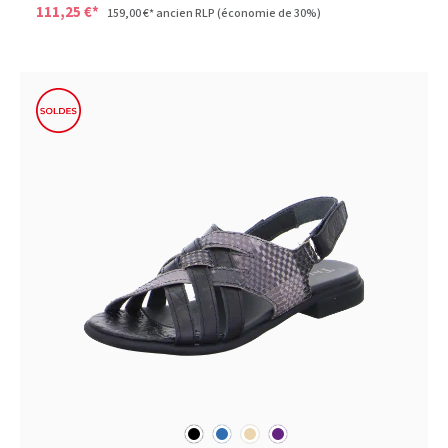
111,25 €*
159,00 €*
ancien RLP
(économie de 30%)
noir
bleu
beige
pourpre
Couleurs