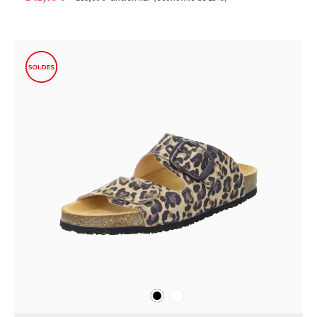
noir
blanc
Couleurs