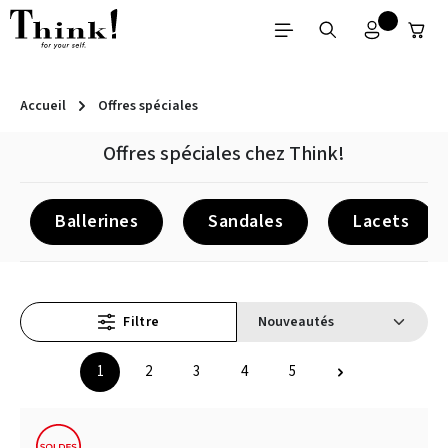
Passer au contenu principal
Accueil
Offres spéciales
Offres spéciales chez Think!
Ballerines
Sandales
Lacets
Filtre
1
2
3
4
5
Page
Page
Page
Page
Page