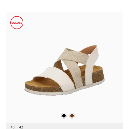
noir
marron
Couleurs
40
42