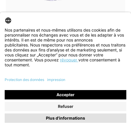
autres
rouge
noir
Couleurs
Disponible en plusieurs tailles
Mules Julia pacific
84,35 €*
125,00 €*
ancien RLP
(économie de 33%)