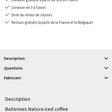
Livraison gratuite à partir de 50 € en France
Livraison en 3 à 5 jours
Droit de retour de 14 jours
Retours gratuits (à partir de la France et la Belgique)
Description
Questions
Fabricant
Description
Informations sur le produit
Ballerines Nature iced coffee