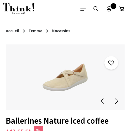
Passer au contenu principal
Accueil
Femme
Mocassins
Ignorer la galerie d'images
Ballerines Nature iced coffee
%