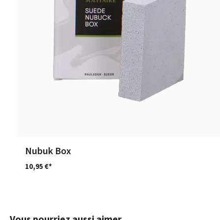
Nubuk Box
10,95 €*
Ignorer la galerie de produits
Vous pourriez aussi aimer