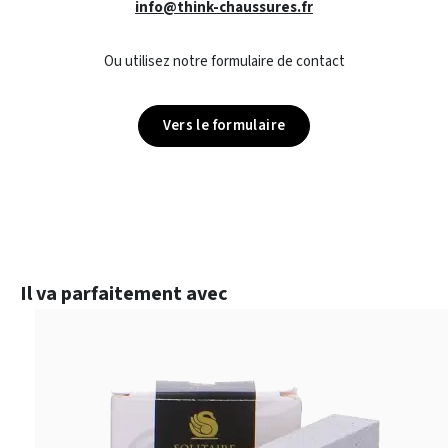
info@think-chaussures.fr
Ou utilisez notre formulaire de contact
Vers le formulaire
Ignorer la galerie de produits
Il va parfaitement avec