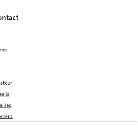
ontact
rmes
Retour
seils
ailles
iement