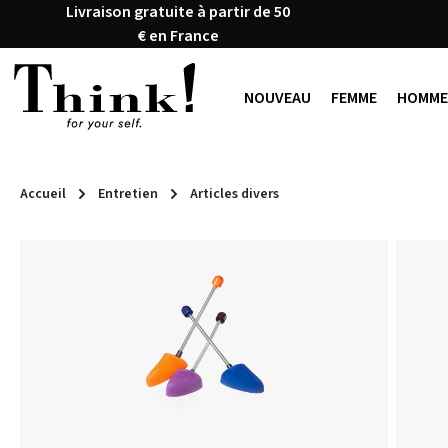
Livraison gratuite à partir de 50
ser au contenu principal
Passer à la recherche
Passer à la navigation principale
€ en France
NOUVEAU
FEMME
HOMME
Accueil
Entretien
Articles divers
Ignorer la galerie d'images