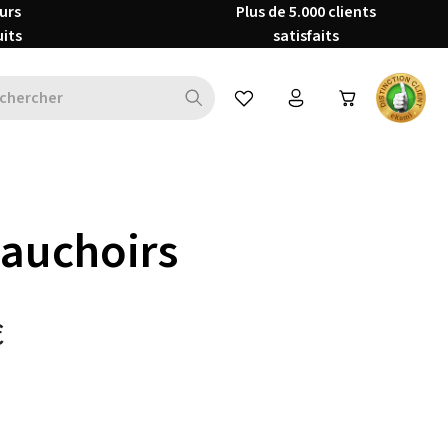
urs
Plus de 5.000 clients
uits
satisfaits
Vous avez 0 articles dans votre 
auchoirs
€