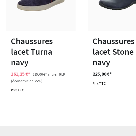
8 Couleurs
10 Couleurs
Disponible en plusieurs tailles
Disponible en plusieurs 
Chaussures
Chaussures
lacet Turna
lacet Stone
navy
navy
161,25 €*
225,00 €*
215,00 €*
ancien RLP
(économie de 25%)
Prix TTC
Prix TTC