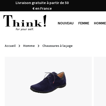
Livraison gratuite à partir de 50
ser au contenu principal
Passer à la recherche
Passer à la navigation principale
€ en France
NOUVEAU
FEMME
HOMME
Accueil
Homme
Chaussures à laçage
Ignorer la galerie d'images