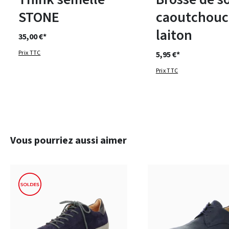
STONE
caoutchouc
laiton
35,00 €*
Prix TTC
5,95 €*
Prix TTC
Ignorer la galerie de produits
Vous pourriez aussi aimer