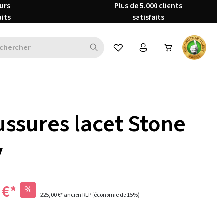
urs
Plus de 5.000 clients
uits
satisfaits
Vous avez 0 articles dans votre 
ssures lacet Stone
y
 €*
%
225,00 €*
ancien RLP
(économie de 15%)