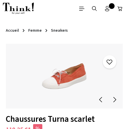
Passer au contenu principal
Accueil
Femme
Sneakers
Ignorer la galerie d'images
Chaussures Turna scarlet
%