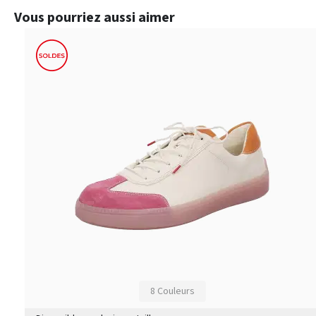
Ignorer la galerie de produits
Vous pourriez aussi aimer
8 Couleurs