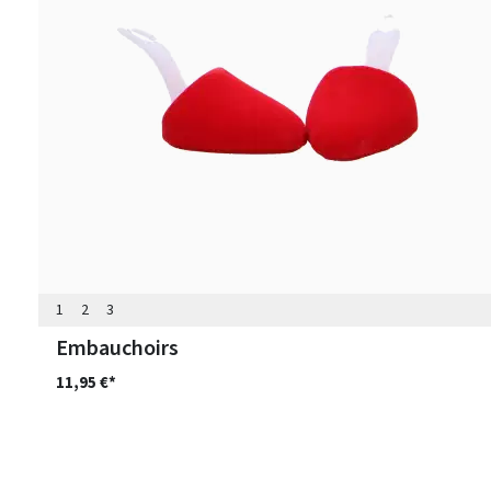
1
2
3
Embauchoirs
11,95 €*