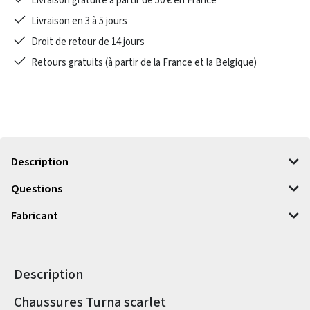
Livraison gratuite à partir de 50 € en France
Livraison en 3 à 5 jours
Droit de retour de 14 jours
Retours gratuits (à partir de la France et la Belgique)
Description
Questions
Fabricant
Description
Informations sur le produit
Chaussures Turna scarlet