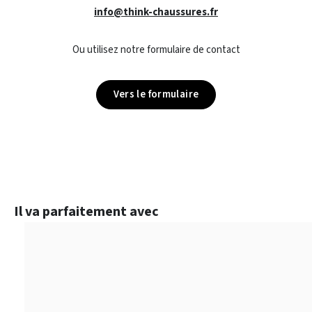
info@think-chaussures.fr
Ou utilisez notre formulaire de contact
Vers le formulaire
Ignorer la galerie de produits
Il va parfaitement avec