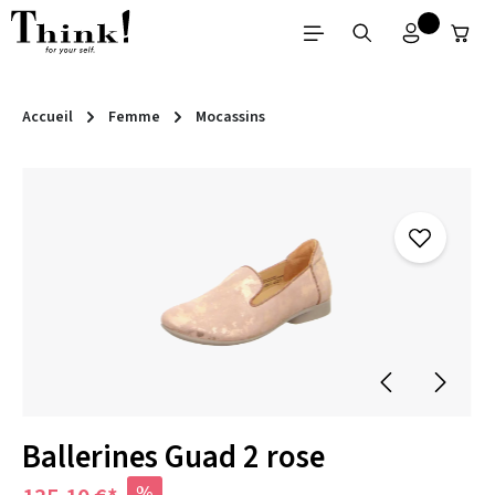
Passer au contenu principal
Accueil
Femme
Mocassins
Ignorer la galerie d'images
Ballerines Guad 2 rose
%