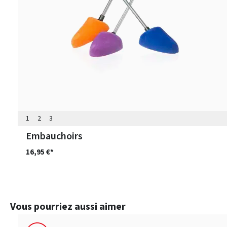
1
2
3
Embauchoirs
16,95 €*
Ignorer la galerie de produits
Vous pourriez aussi aimer