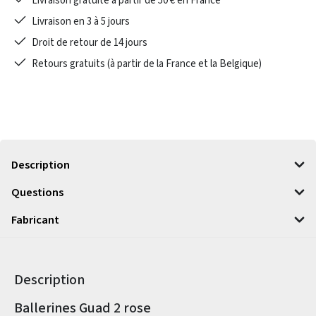
Livraison gratuite à partir de 50 € en France
Livraison en 3 à 5 jours
Droit de retour de 14 jours
Retours gratuits (à partir de la France et la Belgique)
Description
Questions
Fabricant
Description
Informations sur le produit
Ballerines Guad 2 rose