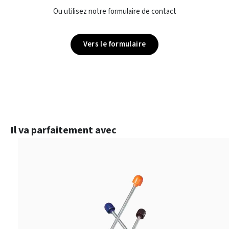
Ou utilisez notre formulaire de contact
Vers le formulaire
Ignorer la galerie de produits
Il va parfaitement avec