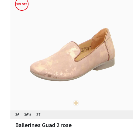
beige
Couleurs
36
36½
37
Ballerines Guad 2 rose