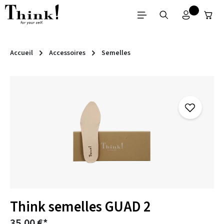
Passer au contenu principal
Accueil
Accessoires
Semelles
Ignorer la galerie d'images
Think semelles GUAD 2
35,00 €*