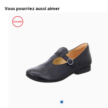
Ignorer la galerie de produits
Vous pourriez aussi aimer
bleu
Couleurs