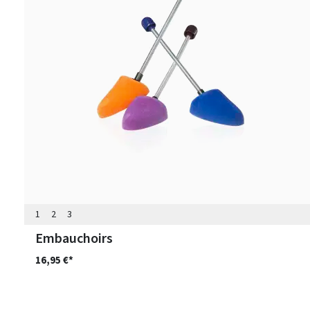
1
2
3
Embauchoirs
16,95 €*