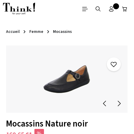
Passer au contenu principal
Accueil
Femme
Mocassins
Ignorer la galerie d'images
Mocassins Nature noir
%