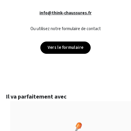
info@think-chaussures.fr
Ou utilisez notre formulaire de contact
Vers le formulaire
Ignorer la galerie de produits
Il va parfaitement avec