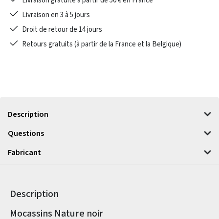
Livraison gratuite à partir de 50 € en France
Livraison en 3 à 5 jours
Droit de retour de 14 jours
Retours gratuits (à partir de la France et la Belgique)
Description
Questions
Fabricant
Description
Informations sur le produit
Mocassins Nature noir