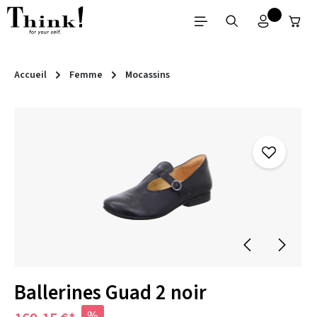
Passer au contenu principal
Accueil
Femme
Mocassins
Ignorer la galerie d'images
Ballerines Guad 2 noir
%