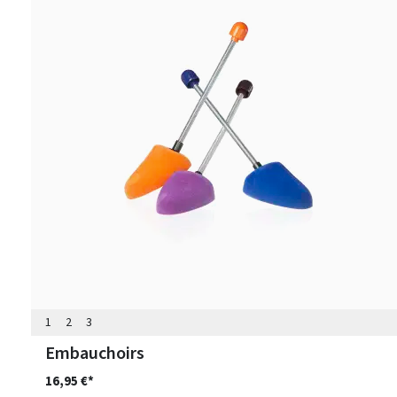
1
2
3
Embauchoirs
16,95 €*