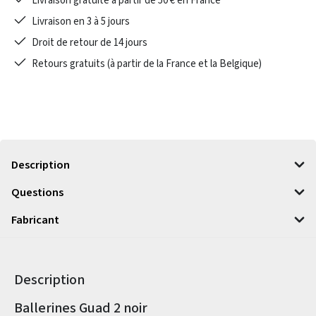
Livraison gratuite à partir de 50 € en France
Livraison en 3 à 5 jours
Droit de retour de 14 jours
Retours gratuits (à partir de la France et la Belgique)
Description
Questions
Fabricant
Description
Informations sur le produit
Ballerines Guad 2 noir