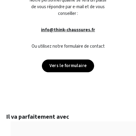
Notre personnel qualifié se fera un plaisir
de vous répondre par e-mail et de vous
conseiller :
info@think-chaussures.fr
Ou utilisez notre formulaire de contact
Vers le formulaire
Ignorer la galerie de produits
Il va parfaitement avec