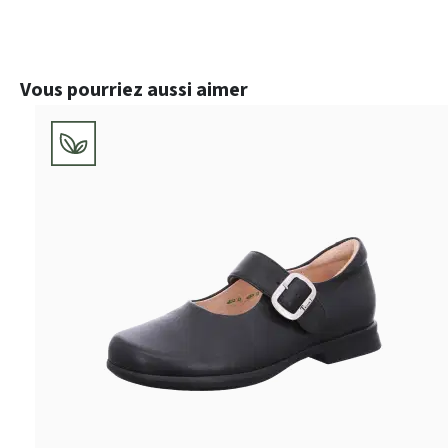
Ignorer la galerie de produits
Vous pourriez aussi aimer