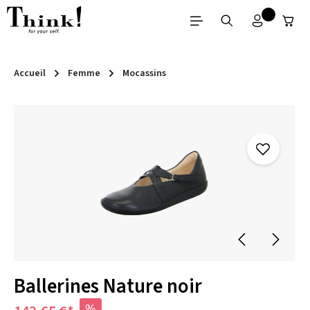
Passer au contenu principal
Accueil
Femme
Mocassins
Ignorer la galerie d'images
Ballerines Nature noir
%