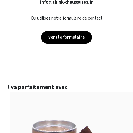
info@think-chaussures.fr
Ou utilisez notre formulaire de contact
Vers le formulaire
Ignorer la galerie de produits
Il va parfaitement avec