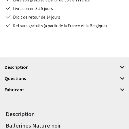
Livraison gratuite à partir de 50 € en France
Livraison en 3 à 5 jours
Droit de retour de 14 jours
Retours gratuits (à partir de la France et la Belgique)
Description
Questions
Fabricant
Description
Informations sur le produit
Ballerines Nature noir