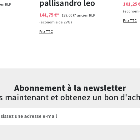
pallisandro leo
101,25 
en RLP
(économi
141,75 €*
189,00 €*
ancien RLP
Prix TTC
(économie de 25%)
Prix TTC
Abonnement à la newsletter
us maintenant et obtenez un bon d'ach
mail*