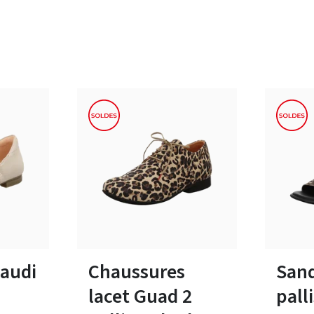
es
marron
beige
19 Couleurs
tailles
Disponible en plusieurs tailles
Disponibl
Gaudi
Chaussures
Sand
lacet Guad 2
pall