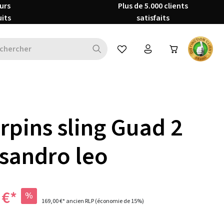
urs
Plus de 5.000 clients
uits
satisfaits
Vous avez 0 articles dans votre 
rpins sling Guad 2
isandro leo
 €*
%
169,00 €*
ancien RLP
(économie de 15%)