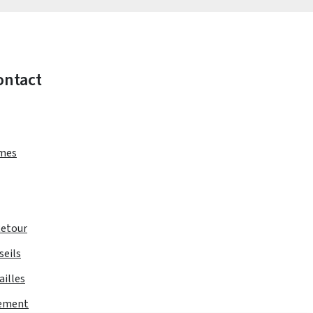
ontact
rmes
Retour
seils
ailles
iement