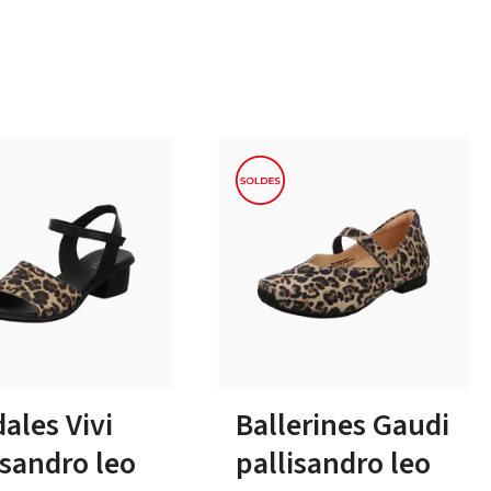
noir
rouge
bleu
beige
Couleurs
6 Couleurs
e en plusieurs tailles
Disponible en plusieurs tailles
ales Vivi
Ballerines Gaudi
isandro leo
pallisandro leo