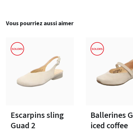
Ignorer la galerie de produits
Vous pourriez aussi aimer
noir
rouge
bleu
autr
Couleurs
11 Couleurs
38½
Disponible en plusieurs 
Escarpins sling
Ballerines 
Guad 2
iced coffee