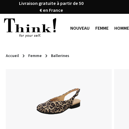
Livraison gratuite à partir de 50
ser au contenu principal
Passer à la recherche
Passer à la navigation principale
€ en France
NOUVEAU
FEMME
HOMME
Accueil
Femme
Ballerines
Ignorer la galerie d'images