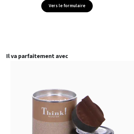
Vers le formulaire
Ignorer la galerie de produits
Il va parfaitement avec