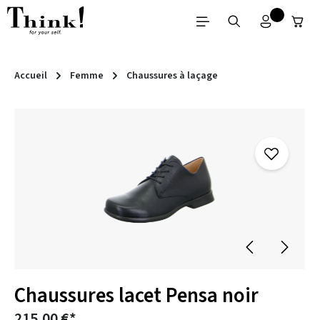
Passer au contenu principal
Accueil
Femme
Chaussures à laçage
Ignorer la galerie d'images
Chaussures lacet Pensa noir
215,00 €*