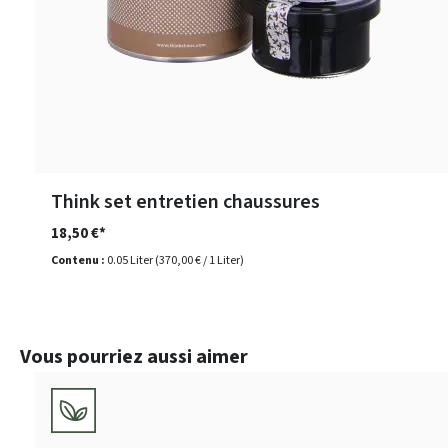
Think set entretien chaussures
18,50 €*
Contenu :
0.05 Liter
(370,00 € / 1 Liter)
Ignorer la galerie de produits
Vous pourriez aussi aimer