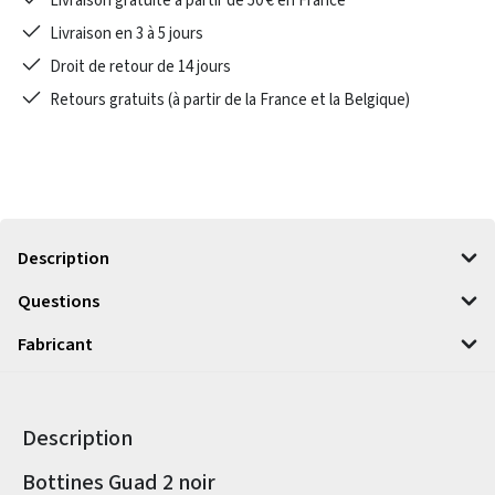
Livraison gratuite à partir de 50 € en France
Livraison en 3 à 5 jours
Droit de retour de 14 jours
Retours gratuits (à partir de la France et la Belgique)
Description
Questions
Fabricant
Description
Informations sur le produit
Bottines Guad 2 noir