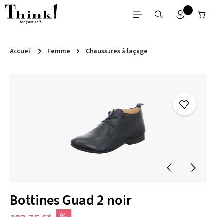
Passer au contenu principal
Accueil
Femme
Chaussures à laçage
Ignorer la galerie d'images
Bottines Guad 2 noir
%