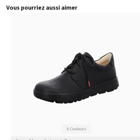
Ignorer la galerie de produits
Vous pourriez aussi aimer
8 Couleurs