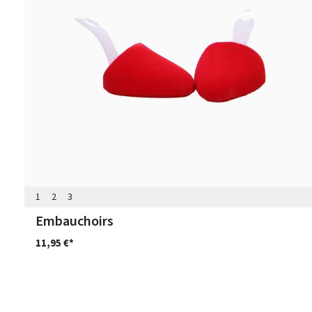
1
2
3
Embauchoirs
11,95 €*