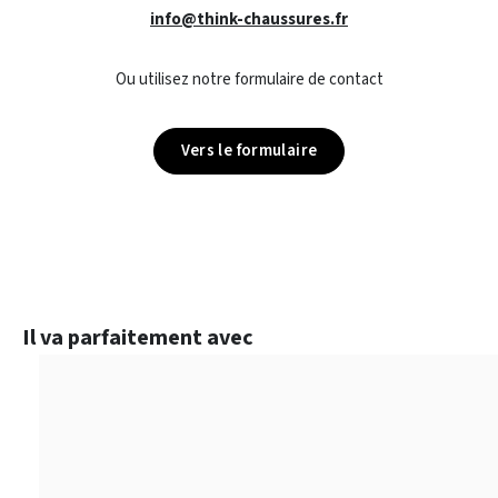
info@think-chaussures.fr
Ou utilisez notre formulaire de contact
Vers le formulaire
Ignorer la galerie de produits
Il va parfaitement avec