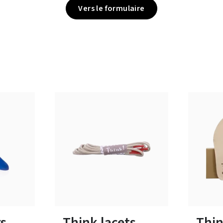
Vers le formulaire
Disponible en plusieurs tailles
Disponibl
s
Think lacets
Thin