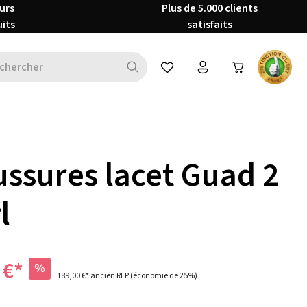
urs
Plus de 5.000 clients
uits
satisfaits
Vous avez 0 articles dans votre 
ssures lacet Guad 2
l
 €*
%
189,00 €*
ancien RLP
(économie de 25%)