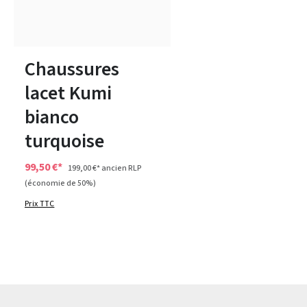
bleu
rose
autres
jaune
blanc
Couleurs
37½
38½
Chaussures
lacet Kumi
bianco
turquoise
99,50 €*
199,00 €*
ancien RLP
(économie de 50%)
Prix TTC