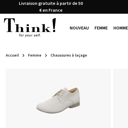
Livraison gratuite à partir de 50
ser au contenu principal
Passer à la recherche
Passer à la navigation principale
€ en France
NOUVEAU
FEMME
HOMME
Accueil
Femme
Chaussures à laçage
Ignorer la galerie d'images