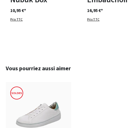
10,95 €*
16,95 €*
Prix TTC
Prix TTC
Ignorer la galerie de produits
Vous pourriez aussi aimer