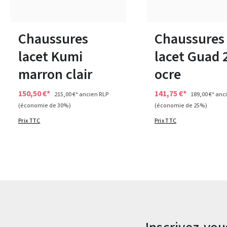
Disponible en plusieurs tailles
Disponible en plusieurs 
Chaussures
Chaussures
lacet Kumi
lacet Guad 
marron clair
ocre
150,50 €*
141,75 €*
215,00 €*
ancien RLP
189,00 €*
anci
(économie de 30%)
(économie de 25%)
Prix TTC
Prix TTC