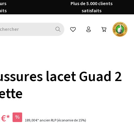
urs
Plus de 5.000 clients
uits
satisfaits
Vous avez 0 articles dans votre 
ssures lacet Guad 2
ette
 €*
%
189,00 €*
ancien RLP
(économie de 15%)