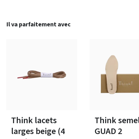
Ignorer la galerie de produits
Il va parfaitement avec
Disponible en plusieurs tailles
Disponible en plusieurs 
Think lacets
Think semel
larges beige (4
GUAD 2