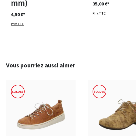
mm)
35,00 €*
Prix TTC
4,50 €*
Prix TTC
Ignorer la galerie de produits
Vous pourriez aussi aimer
7 Couleurs
19 Couleurs