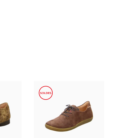
beige
rouge
bleu
noir
Couleurs