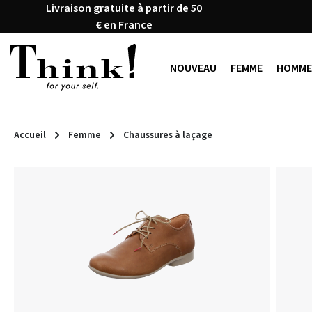
Livraison gratuite à partir de 50
ser au contenu principal
Passer à la recherche
Passer à la navigation principale
€ en France
NOUVEAU
FEMME
HOMME
Accueil
Femme
Chaussures à laçage
Ignorer la galerie d'images