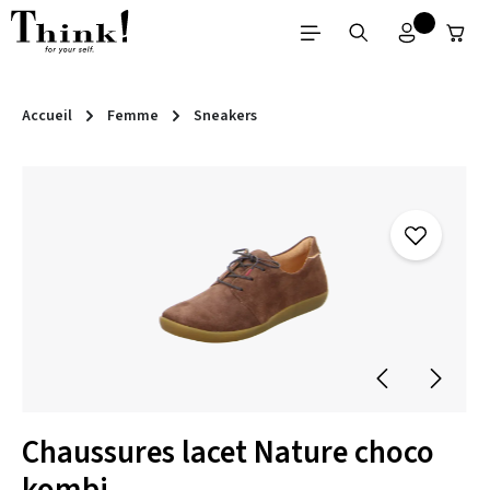
Passer au contenu principal
Accueil
Femme
Sneakers
Ignorer la galerie d'images
Chaussures lacet Nature choco