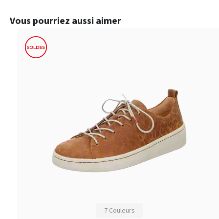
Ignorer la galerie de produits
Vous pourriez aussi aimer
7 Couleurs