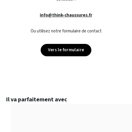
info@think-chaussures.fr
Ou utilisez notre formulaire de contact
Vers le formulaire
Ignorer la galerie de produits
Il va parfaitement avec