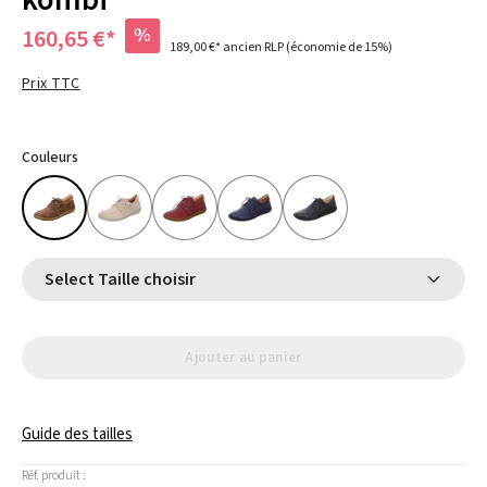
kombi
%
160,65 €*
189,00 €*
ancien RLP
(économie de 15%)
Prix TTC
Couleurs
Select Taille choisir
Ajouter au panier
Guide des tailles
Réf. produit :