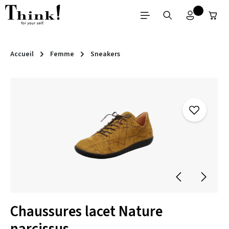
Passer au contenu principal
Accueil
Femme
Sneakers
Ignorer la galerie d'images
Chaussures lacet Nature