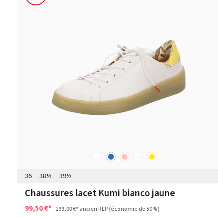
blanc
bleu
rose
autres
jaune
Couleurs
36
38½
39½
Chaussures lacet Kumi bianco jaune
99,50 €*
199,00 €*
ancien RLP
(économie de 50%)