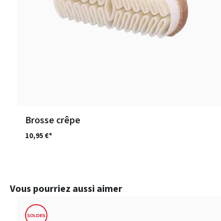
Brosse crêpe
10,95 €*
Ignorer la galerie de produits
Vous pourriez aussi aimer