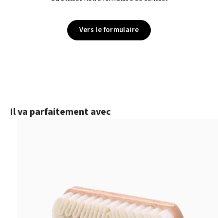
Vers le formulaire
Ignorer la galerie de produits
Il va parfaitement avec