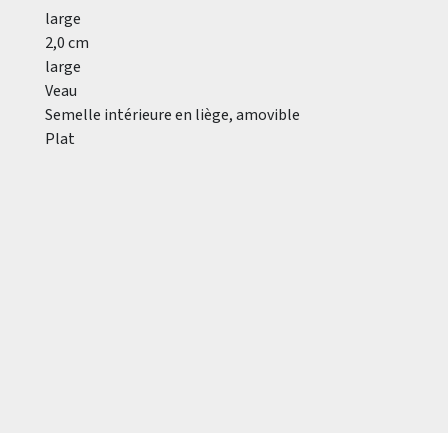
large
2,0 cm
large
Veau
Semelle intérieure en liège, amovible
Plat