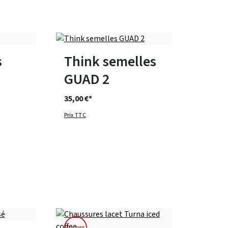
tailles
Disponible en plusieurs tailles
s
Think semelles
GUAD 2
35,00 €*
Prix TTC
17 Couleurs
tailles