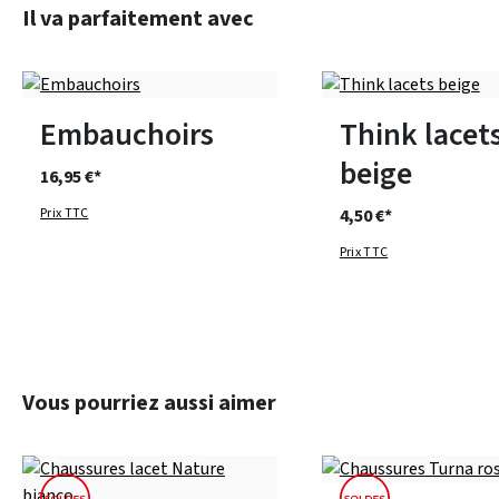
Ignorer la galerie de produits
Il va parfaitement avec
1
2
3
Disponible en plusieurs 
Embauchoirs
Think lacet
beige
16,95 €*
Prix TTC
4,50 €*
Prix TTC
Ignorer la galerie de produits
Vous pourriez aussi aimer
13 Couleurs
7 Couleurs
Disponible en plusieurs 