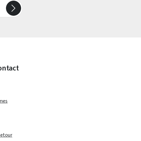
ontact
rmes
Retour