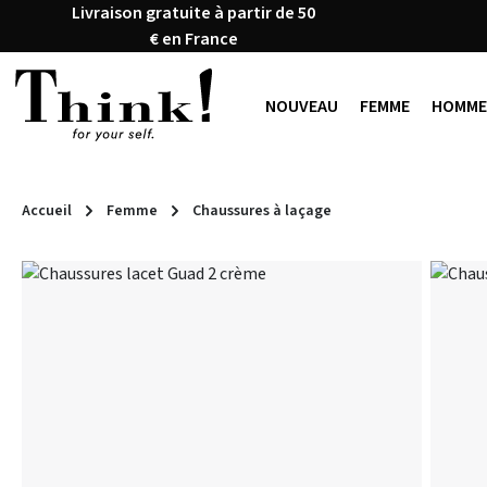
Livraison gratuite à partir de 50
ser au contenu principal
Passer à la recherche
Passer à la navigation principale
€ en France
NOUVEAU
FEMME
HOMME
Accueil
Femme
Chaussures à laçage
Ignorer la galerie d'images