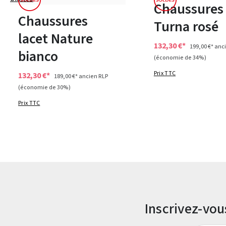
Disponible en plusieurs tailles
Chaussures
Chaussures
Turna rosé
lacet Nature
132,30 €*
199,00 €*
anci
bianco
(économie de 34%)
Prix TTC
132,30 €*
189,00 €*
ancien RLP
(économie de 30%)
Prix TTC
Inscrivez-vo