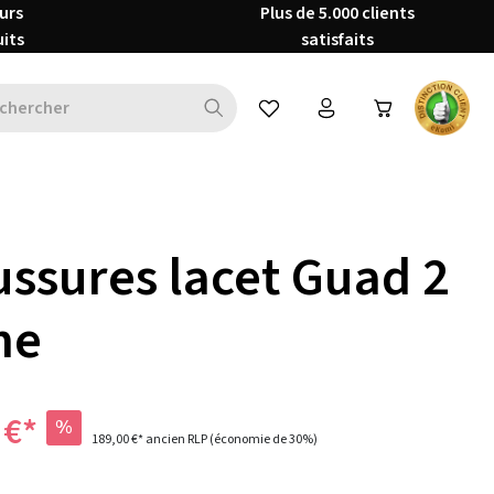
urs
Plus de 5.000 clients
uits
satisfaits
Vous avez 0 articles dans votre 
ssures lacet Guad 2
me
 €*
%
189,00 €*
ancien RLP
(économie de 30%)