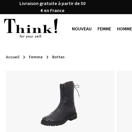
Livraison gratuite à partir de 50
ser au contenu principal
Passer à la recherche
Passer à la navigation principale
€ en France
NOUVEAU
FEMME
HOMME
Accueil
Femme
Bottes
Ignorer la galerie d'images