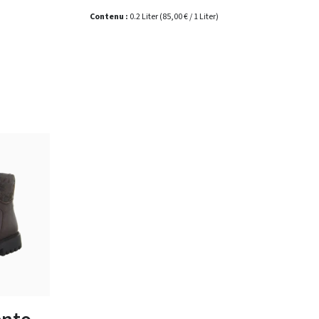
Contenu :
0.2 Liter
(85,00 € / 1 Liter)
n
uge
tailles