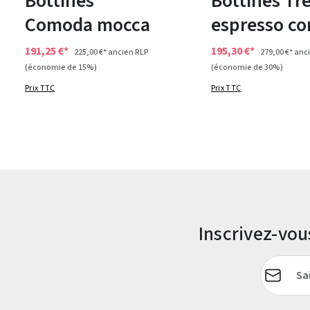
Bottines
Bottines Tr
Comoda mocca
espresso c
191,25 €*
195,30 €*
225,00 €*
ancien RLP
279,00 €*
anci
(économie de 15%)
(économie de 30%)
Prix TTC
Prix TTC
Inscrivez-vo
Adresse e-