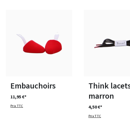
1
2
3
Disponible en plusieurs 
Embauchoirs
Think lacet
marron
11,95 €*
Prix TTC
4,50 €*
Prix TTC