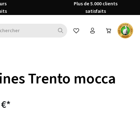
urs
Plus de 5.000 clients
uits
satisfaits
Vous avez 0 articles dans votre 
ines Trento mocca
 €*