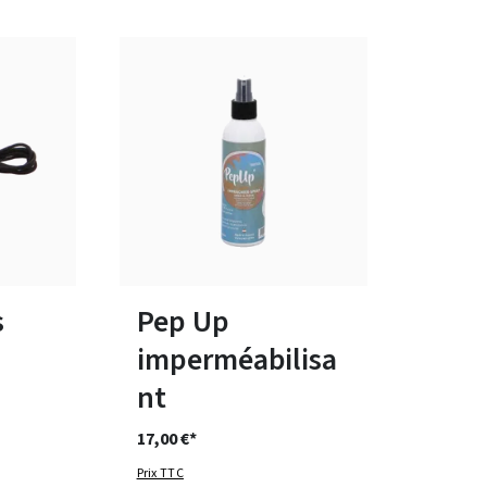
tailles
s
Pep Up
imperméabilisa
nt
17,00 €*
Prix TTC