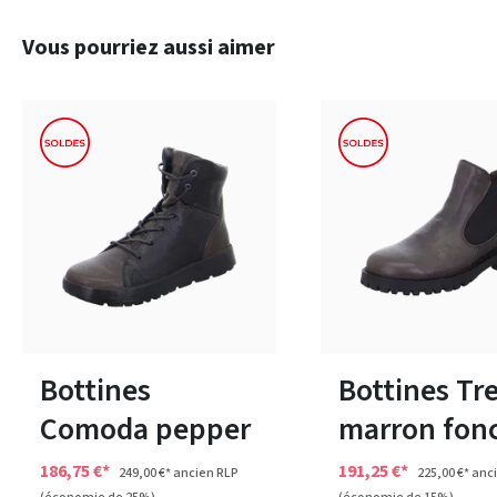
Ignorer la galerie de produits
Vous pourriez aussi aimer
marron
noir
Couleurs
7 Couleurs
Disponible en plusieurs tailles
Disponible en plusieurs 
Bottines
Bottines Tr
Comoda pepper
marron fon
186,75 €*
191,25 €*
249,00 €*
ancien RLP
225,00 €*
anci