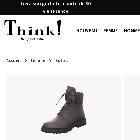
Livraison gratuite à partir de 50
ser au contenu principal
Passer à la recherche
Passer à la navigation principale
€ en France
NOUVEAU
FEMME
HOMME
Accueil
Femme
Bottes
Ignorer la galerie d'images