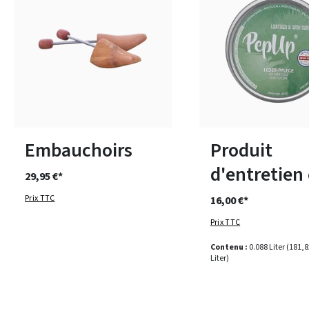
Disponible en plusieurs tailles
Embauchoirs
Produit
d'entretien 
29,95 €*
Prix TTC
16,00 €*
Prix TTC
Contenu :
0.088 Liter
(181,82
Liter)