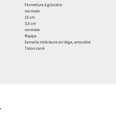
Fermeture à glissière
normale
15 cm
3,0 cm
normale
Nappa
Semelle intérieure en liège, amovible
Talon carré
.