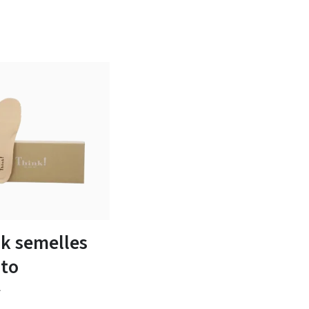
40
k semelles
nto
*