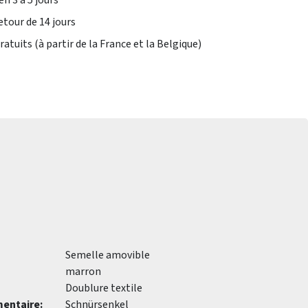
en 3 à 5 jours
etour de 14 jours
atuits (à partir de la France et la Belgique)
Semelle amovible
marron
Doublure textile
entaire:
Schnürsenkel