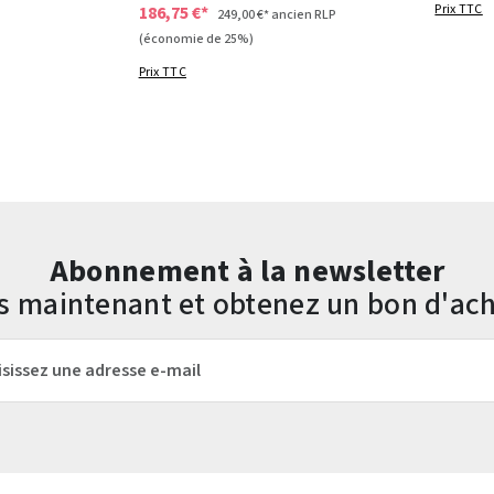
Prix TTC
186,75 €*
249,00 €*
ancien RLP
(économie de 25%)
Prix TTC
Abonnement à la newsletter
us maintenant et obtenez un bon d'ach
mail*
Les champs marqués d'un astérisque (*) sont obligatoires.