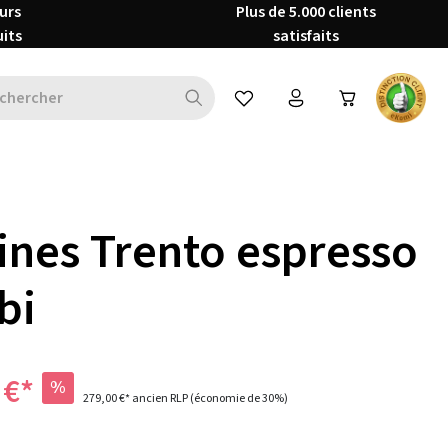
urs
Plus de 5.000 clients
uits
satisfaits
Vous avez 0 articles dans votre 
ines Trento espresso
bi
 €*
%
279,00 €*
ancien RLP
(économie de 30%)