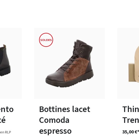
6 Couleurs
tailles
Disponible en plusieurs tailles
38
39
ento
Bottines lacet
Thin
cé
Comoda
Tre
espresso
35,00 €
en RLP