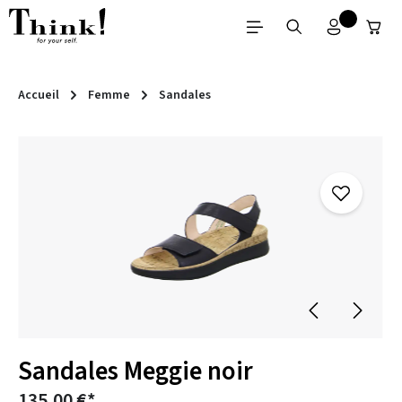
Passer au contenu principal
Accueil
Femme
Sandales
Ignorer la galerie d'images
Sandales Meggie noir
135,00 €*