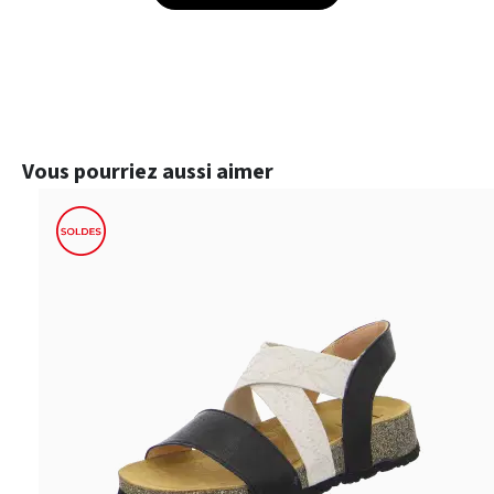
Ignorer la galerie de produits
Vous pourriez aussi aimer