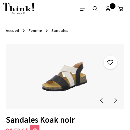
Passer au contenu principal
Accueil
Femme
Sandales
Ignorer la galerie d'images
Sandales Koak noir
%