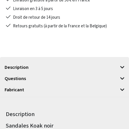
Livraison gratuite à partir de 50 € en France
Livraison en 3 à 5 jours
Droit de retour de 14 jours
Retours gratuits (à partir de la France et la Belgique)
Description
Questions
Fabricant
Description
Informations sur le produit
Sandales Koak noir