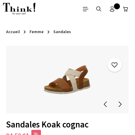
Passer au contenu principal
Accueil
Femme
Sandales
Ignorer la galerie d'images
Sandales Koak cognac
%