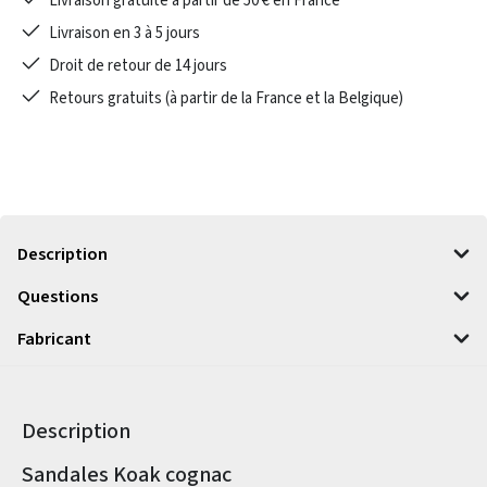
Livraison gratuite à partir de 50 € en France
Livraison en 3 à 5 jours
Droit de retour de 14 jours
Retours gratuits (à partir de la France et la Belgique)
Description
Questions
Fabricant
Description
Informations sur le produit
Sandales Koak cognac