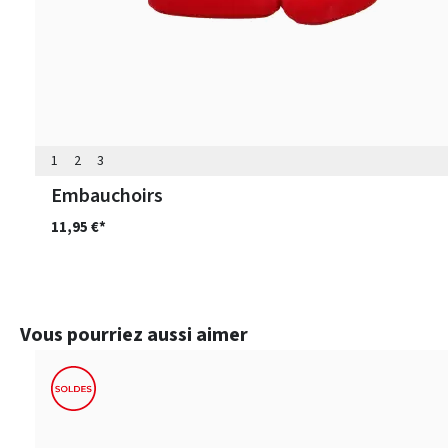
1
2
3
Embauchoirs
11,95 €*
Ignorer la galerie de produits
Vous pourriez aussi aimer