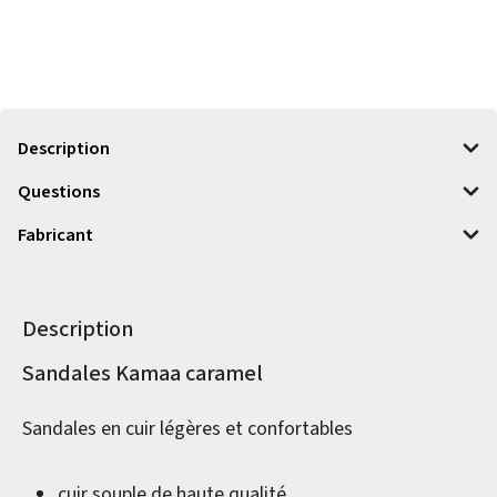
Description
Questions
Fabricant
Description
Informations sur le produit
Sandales Kamaa caramel
Sandales en cuir légères et confortables
cuir souple de haute qualité