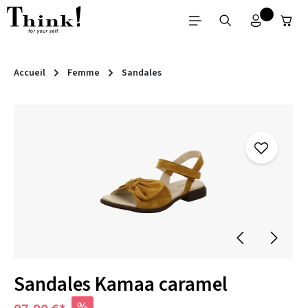
Passer au contenu principal
Accueil
Femme
Sandales
Ignorer la galerie d'images
Sandales Kamaa caramel
%