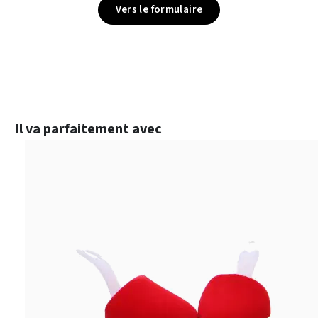
Vers le formulaire
Ignorer la galerie de produits
Il va parfaitement avec