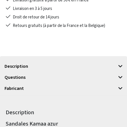
Livraison gratuite à partir de 50 € en France
Livraison en 3 à 5 jours
Droit de retour de 14 jours
Retours gratuits (à partir de la France et la Belgique)
Description
Questions
Fabricant
Description
Informations sur le produit
Sandales Kamaa azur