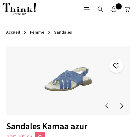
Passer au contenu principal
Accueil
Femme
Sandales
Ignorer la galerie d'images
Sandales Kamaa azur
%