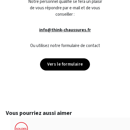
Notre personnel qualifié se fera un plaisir
de vous répondre par e-mail et de vous
conseiller :
info@think-chaussures.fr
Ou utilisez notre formulaire de contact
Vers le formulaire
Ignorer la galerie de produits
Vous pourriez aussi aimer