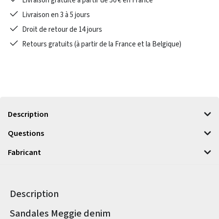
Livraison gratuite à partir de 50 € en France
Livraison en 3 à 5 jours
Droit de retour de 14 jours
Retours gratuits (à partir de la France et la Belgique)
Description
Questions
Fabricant
Description
Informations sur le produit
Sandales Meggie denim