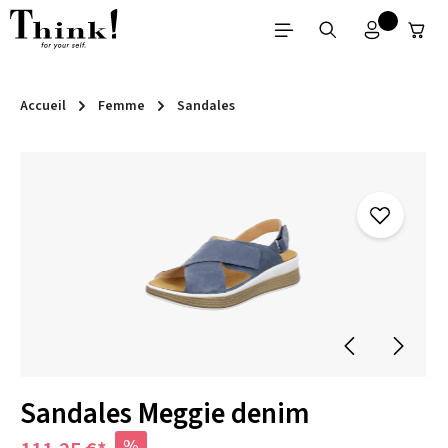
Passer au contenu principal
Accueil
Femme
Sandales
Ignorer la galerie d'images
Sandales Meggie denim
%