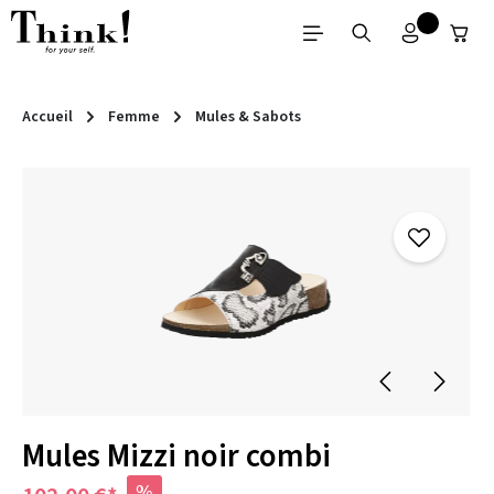
Passer au contenu principal
Accueil
Femme
Mules & Sabots
Ignorer la galerie d'images
Mules Mizzi noir combi
%