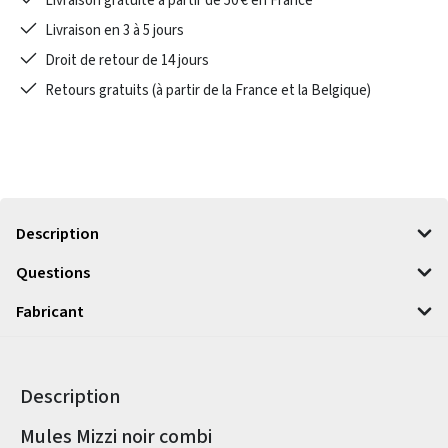
Livraison gratuite à partir de 50 € en France
Livraison en 3 à 5 jours
Droit de retour de 14 jours
Retours gratuits (à partir de la France et la Belgique)
Description
Questions
Fabricant
Description
Informations sur le produit
Mules Mizzi noir combi