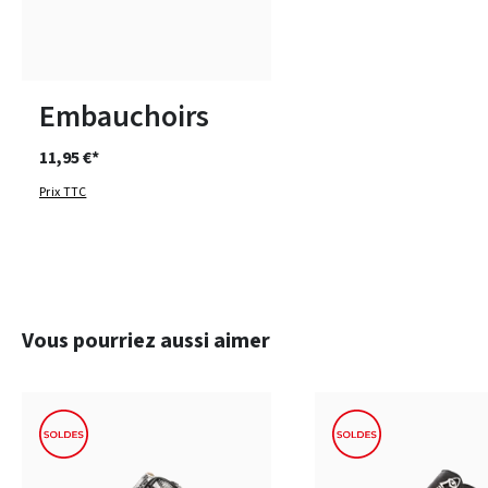
1
2
3
Embauchoirs
11,95 €*
Prix TTC
Ignorer la galerie de produits
Vous pourriez aussi aimer