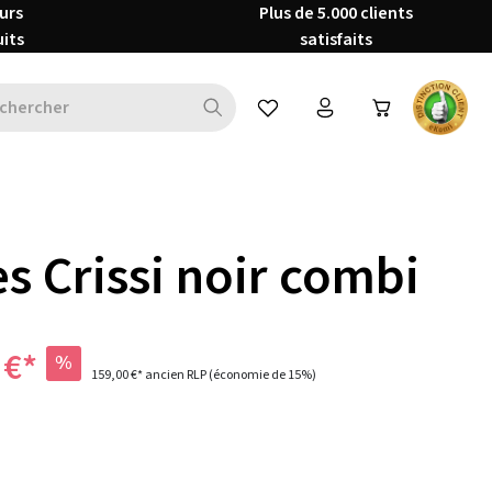
urs
Plus de 5.000 clients
uits
satisfaits
Vous avez 0 articles dans votre 
s Crissi noir combi
 €*
%
159,00 €*
ancien RLP
(économie de 15%)