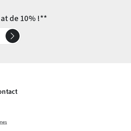
at de 10% !**
ontact
rmes