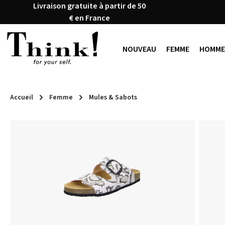
Livraison gratuite à partir de 50
ser au contenu principal
Passer à la recherche
Passer à la navigation principale
€ en France
NOUVEAU
FEMME
HOMME
Accueil
Femme
Mules & Sabots
Ignorer la galerie d'images