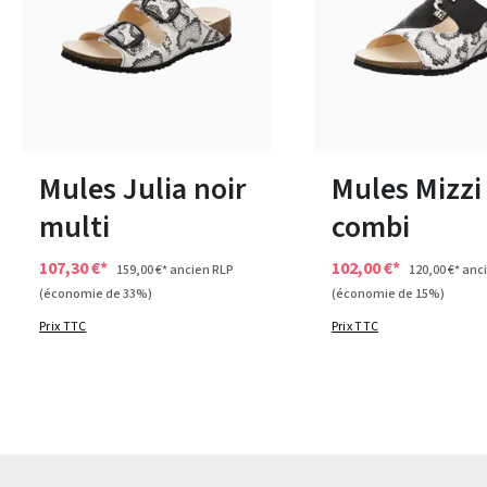
7 Couleurs
Disponible en plusieurs tailles
40
41
Mules Julia noir
Mules Mizzi
multi
combi
107,30 €*
102,00 €*
159,00 €*
ancien RLP
120,00 €*
anci
(économie de 33%)
(économie de 15%)
Prix TTC
Prix TTC