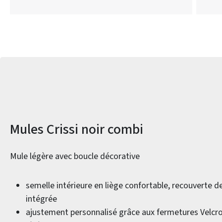
Informations sur le produit
Mules Crissi noir combi
Mule légère avec boucle décorative
semelle intérieure en liège confortable, recouverte d
intégrée
ajustement personnalisé grâce aux fermetures Velcr