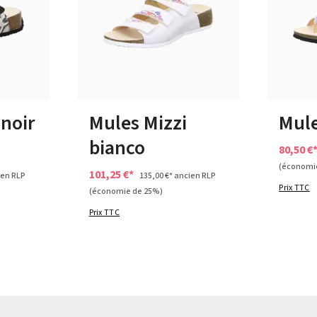
noir
Couleurs
Disponible en plusieurs tailles
42
43
 noir
Mules Mizzi
Mule
bianco
80,50 €
(économi
101,25 €*
en RLP
135,00 €*
ancien RLP
Prix TTC
(économie de 25%)
Prix TTC