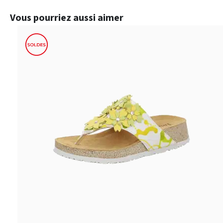
Ignorer la galerie de produits
Vous pourriez aussi aimer