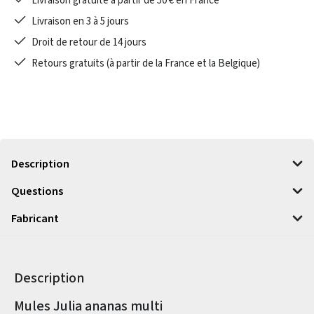
Livraison gratuite à partir de 50 € en France
Livraison en 3 à 5 jours
Droit de retour de 14 jours
Retours gratuits (à partir de la France et la Belgique)
Description
Questions
Fabricant
Description
Informations sur le produit
Mules Julia ananas multi