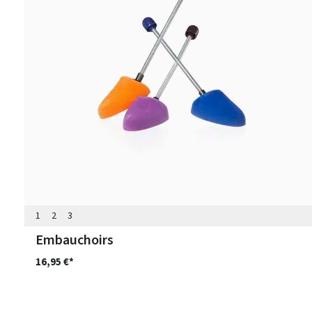
1
2
3
Embauchoirs
16,95 €*