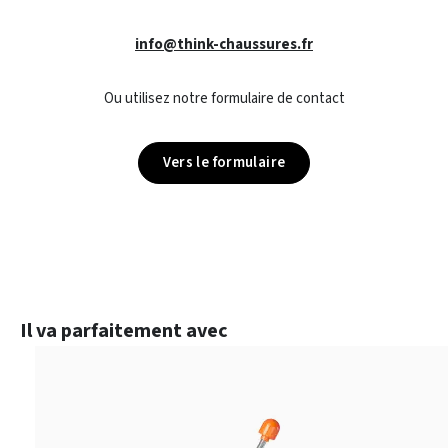
info@think-chaussures.fr
Ou utilisez notre formulaire de contact
Vers le formulaire
Ignorer la galerie de produits
Il va parfaitement avec