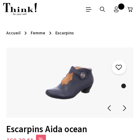
Passer au contenu principal
Accueil
Femme
Escarpins
Ignorer la galerie d'images
Escarpins Aida ocean
%