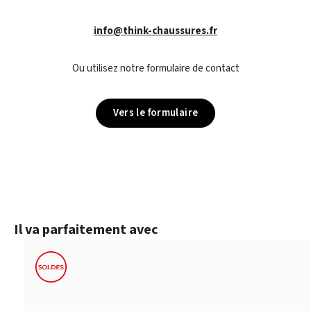
info@think-chaussures.fr
Ou utilisez notre formulaire de contact
Vers le formulaire
Ignorer la galerie de produits
Il va parfaitement avec