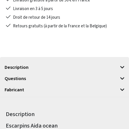
Livraison gratuite à partir de 50 € en France
Livraison en 3 à 5 jours
Droit de retour de 14 jours
Retours gratuits (à partir de la France et la Belgique)
Description
Questions
Fabricant
Description
Informations sur le produit
Escarpins Aida ocean