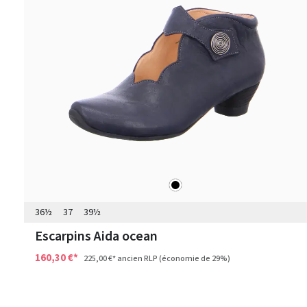
noir
Couleurs
36½
37
39½
Escarpins Aida ocean
160,30 €*
225,00 €*
ancien RLP
(économie de 29%)