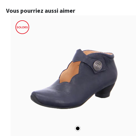
Ignorer la galerie de produits
Vous pourriez aussi aimer
noir
Couleurs