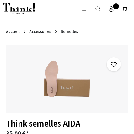
Passer au contenu principal
Accueil
Accessoires
Semelles
Ignorer la galerie d'images
Think semelles AIDA
35,00 €*