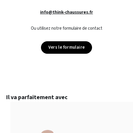
info@think-chaussures.fr
Ou utilisez notre formulaire de contact
Vers le formulaire
Ignorer la galerie de produits
Il va parfaitement avec