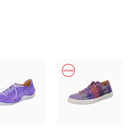
10 Couleurs
9 Couleurs
e en plusieurs tailles
37
42½