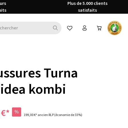
urs
Plus de 5.000 clients
uits
satisfaits
Vous avez 0 articles dans votre 
ssures Turna
hidea kombi
 €*
%
199,00 €*
ancien RLP
(économie de 33%)