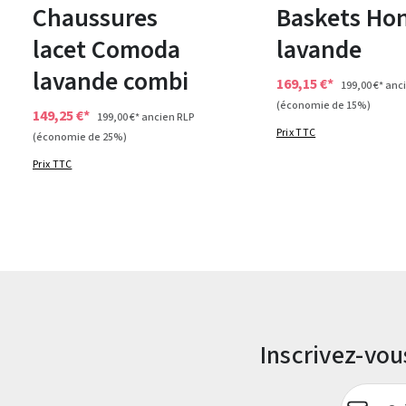
Chaussures
Baskets Ho
lacet Comoda
lavande
lavande combi
169,15 €*
199,00 €*
anci
(économie de 15%)
149,25 €*
199,00 €*
ancien RLP
Prix TTC
(économie de 25%)
Prix TTC
Inscrivez-vo
Adresse e-