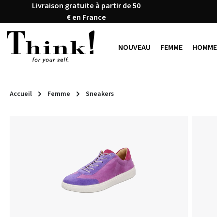
Livraison gratuite à partir de 50
ser au contenu principal
Passer à la recherche
Passer à la navigation principale
€ en France
NOUVEAU
FEMME
HOMME
Accueil
Femme
Sneakers
Ignorer la galerie d'images