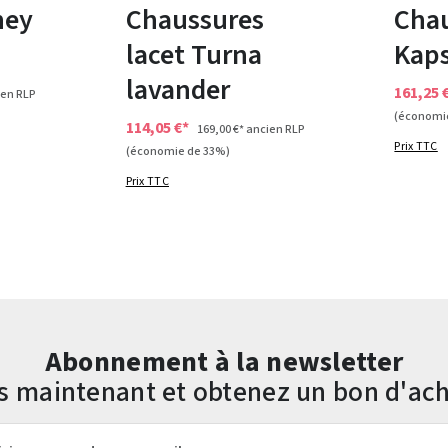
ney
Chaussures
Cha
lacet Turna
Kaps
lavander
161,25 
en RLP
(économi
114,05 €*
169,00 €*
ancien RLP
Prix TTC
(économie de 33%)
Prix TTC
Abonnement à la newsletter
us maintenant et obtenez un bon d'ach
mail*