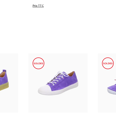
Prix TTC
eu
17 Couleurs
tailles
Disponible en plusieurs tailles
Disponibl