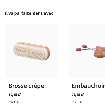
Ignorer la galerie de produits
Il va parfaitement avec
Disponible en plusieurs 
Brosse crêpe
Embauchoir
10,95 €*
29,95 €*
Prix TTC
Prix TTC