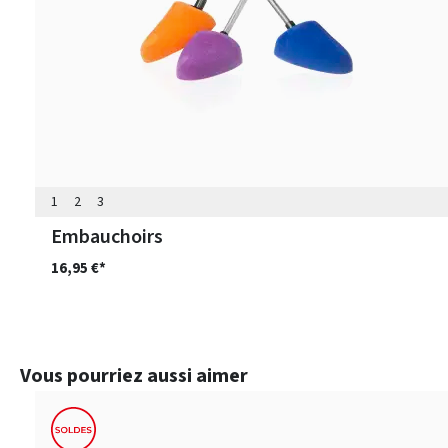
1
2
3
Embauchoirs
16,95 €*
Ignorer la galerie de produits
Vous pourriez aussi aimer