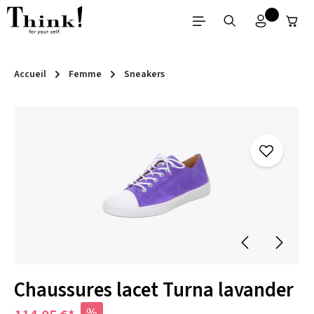
Passer au contenu principal
Accueil
Femme
Sneakers
Ignorer la galerie d'images
Chaussures lacet Turna lavander
%