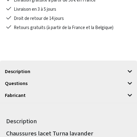
Livraison gratuite à partir de 50 € en France
Livraison en 3 à 5 jours
Droit de retour de 14 jours
Retours gratuits (à partir de la France et la Belgique)
Description
Questions
Fabricant
Description
Informations sur le produit
Chaussures lacet Turna lavander