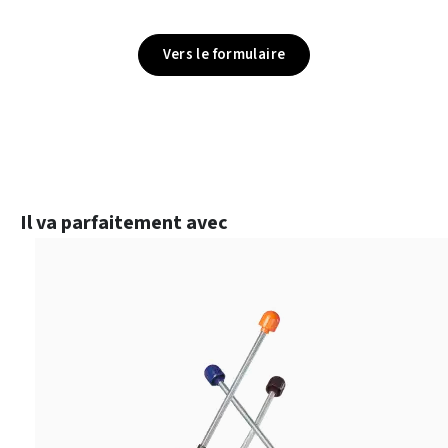
Vers le formulaire
Ignorer la galerie de produits
Il va parfaitement avec