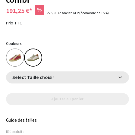
combi
%
191,25 €*
225,00 €*
ancien RLP
(économie de 15%)
Prix TTC
Couleurs
Select Taille choisir
Ajouter au panier
Guide des tailles
Réf. produit :