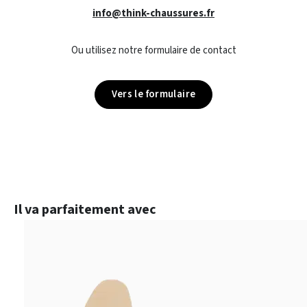
info@think-chaussures.fr
Ou utilisez notre formulaire de contact
Vers le formulaire
Ignorer la galerie de produits
Il va parfaitement avec