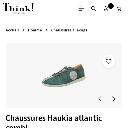
Passer au contenu principal
Accueil
Homme
Chaussures à laçage
Ignorer la galerie d'images
Chaussures Haukia atlantic