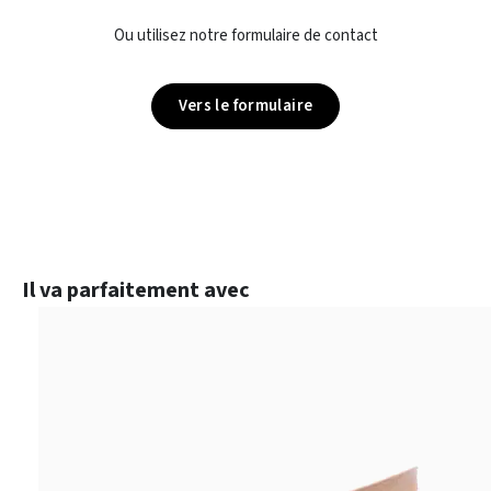
Ou utilisez notre formulaire de contact
Vers le formulaire
Ignorer la galerie de produits
Il va parfaitement avec