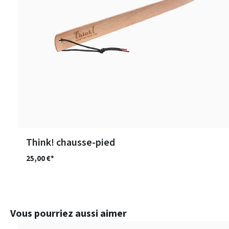
Think! chausse-pied
25,00 €*
Ignorer la galerie de produits
Vous pourriez aussi aimer