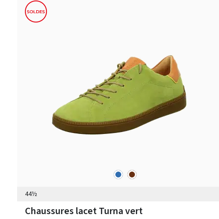
bleu
marron
Couleurs
44½
Chaussures lacet Turna vert