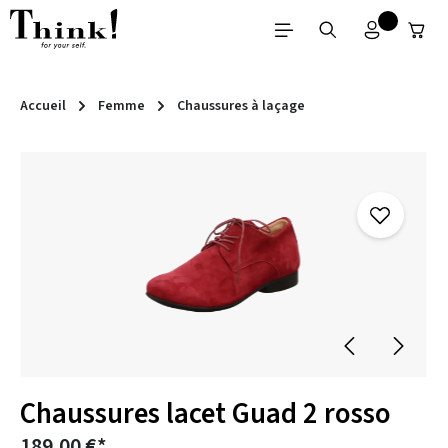
Passer au contenu principal
Accueil
Femme
Chaussures à laçage
Ignorer la galerie d'images
Chaussures lacet Guad 2 rosso
189,00 €*