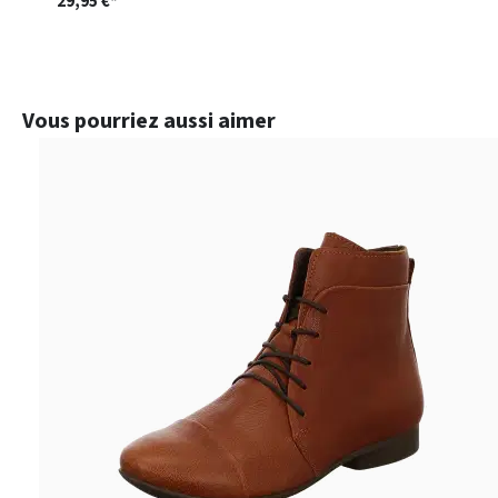
29,95 €*
Ignorer la galerie de produits
Vous pourriez aussi aimer