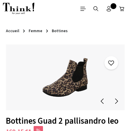
Passer au contenu principal
Accueil
Femme
Bottines
Ignorer la galerie d'images
Bottines Guad 2 pallisandro leo
%