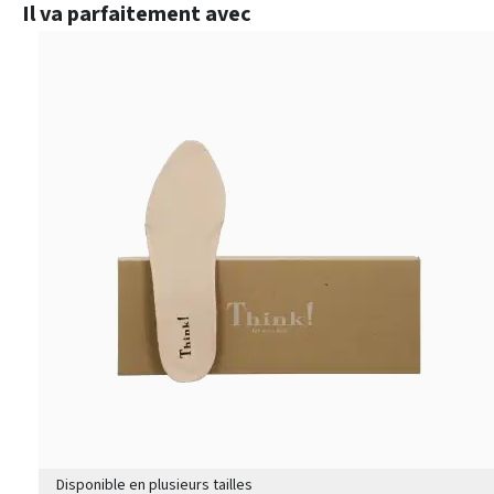
Ignorer la galerie de produits
Il va parfaitement avec
Disponible en plusieurs tailles