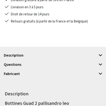
Livraison gratuite à partir de 50 € en France
Livraison en 3 à 5 jours
Droit de retour de 14 jours
Retours gratuits (à partir de la France et la Belgique)
Description
Questions
Fabricant
Description
Informations sur le produit
Bottines Guad 2 pallisandro leo