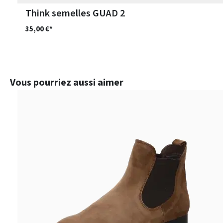
Think semelles GUAD 2
35,00 €*
Ignorer la galerie de produits
Vous pourriez aussi aimer