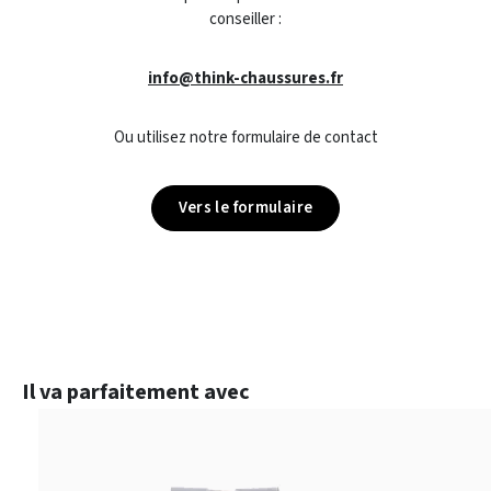
conseiller :
info@think-chaussures.fr
Ou utilisez notre formulaire de contact
Vers le formulaire
Ignorer la galerie de produits
Il va parfaitement avec