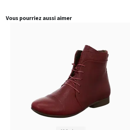
Ignorer la galerie de produits
Vous pourriez aussi aimer