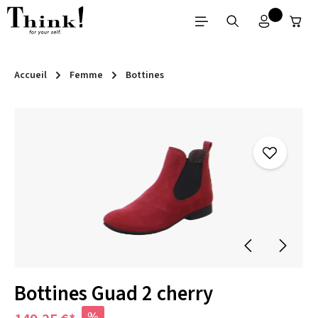
Passer au contenu principal
Accueil
Femme
Bottines
Ignorer la galerie d'images
Bottines Guad 2 cherry
%