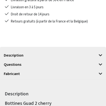
Livraison gratuite à partir de 50 € en France
Livraison en 3 à 5 jours
Droit de retour de 14 jours
Retours gratuits (à partir de la France et la Belgique)
Description
Questions
Fabricant
Description
Informations sur le produit
Bottines Guad 2 cherry