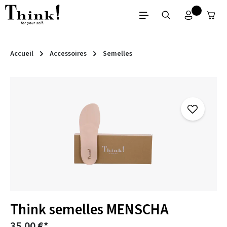
Passer au contenu principal
Accueil
Accessoires
Semelles
Ignorer la galerie d'images
Think semelles MENSCHA
35,00 €*