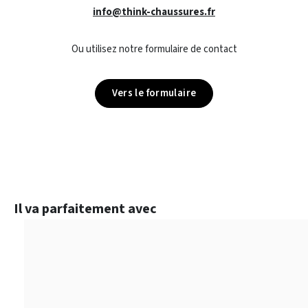
info@think-chaussures.fr
Ou utilisez notre formulaire de contact
Vers le formulaire
Ignorer la galerie de produits
Il va parfaitement avec