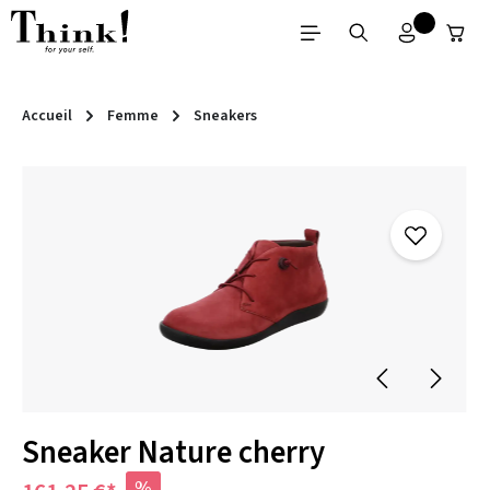
Passer au contenu principal
Accueil
Femme
Sneakers
Ignorer la galerie d'images
Sneaker Nature cherry
%