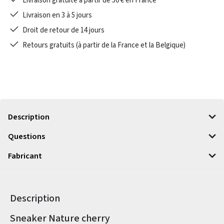
Livraison gratuite à partir de 50 € en France
Livraison en 3 à 5 jours
Droit de retour de 14 jours
Retours gratuits (à partir de la France et la Belgique)
Description
Questions
Fabricant
Description
Informations sur le produit
Sneaker Nature cherry