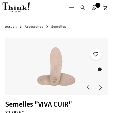
Passer au contenu principal
Accueil
Accessoires
Semelles
Ignorer la galerie d'images
Semelles "VIVA CUIR"
31,00 €*