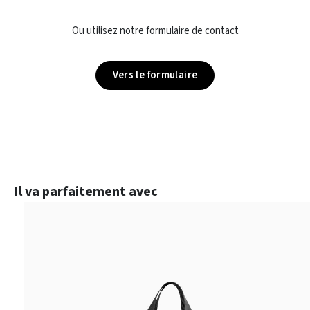
Ou utilisez notre formulaire de contact
Vers le formulaire
Ignorer la galerie de produits
Il va parfaitement avec