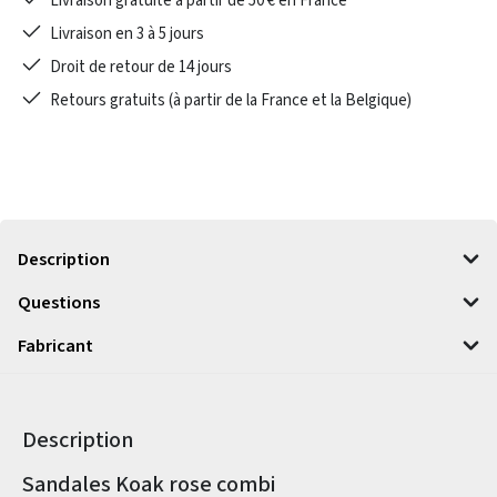
Livraison gratuite à partir de 50 € en France
Livraison en 3 à 5 jours
Droit de retour de 14 jours
Retours gratuits (à partir de la France et la Belgique)
Description
Questions
Fabricant
Description
Informations sur le produit
Sandales Koak rose combi