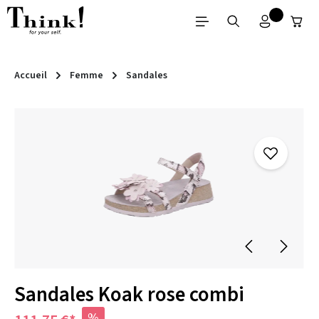
Passer au contenu principal
Accueil
Femme
Sandales
Ignorer la galerie d'images
Sandales Koak rose combi
%