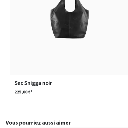
Sac Snigga noir
225,00 €*
Ignorer la galerie de produits
Vous pourriez aussi aimer