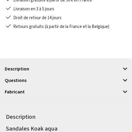
Livraison gratuite à partir de 50 € en France
Livraison en 3 à 5 jours
Droit de retour de 14 jours
Retours gratuits (à partir de la France et la Belgique)
Description
Questions
Fabricant
Description
Informations sur le produit
Sandales Koak aqua