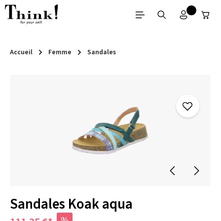
Passer au contenu principal
Accueil
Femme
Sandales
Ignorer la galerie d'images
Sandales Koak aqua
%