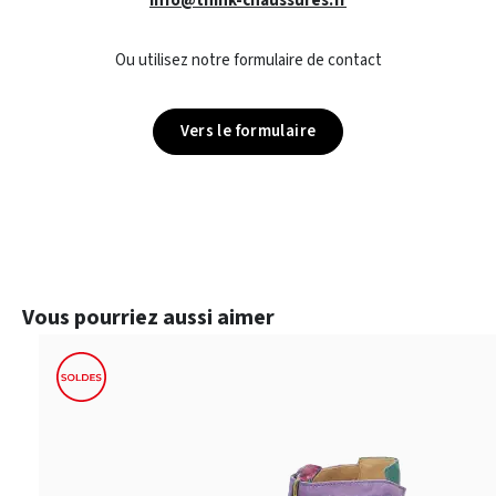
info@think-chaussures.fr
Ou utilisez notre formulaire de contact
Vers le formulaire
Ignorer la galerie de produits
Vous pourriez aussi aimer