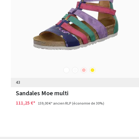
blanc
autres
rose
jaune
Couleurs
43
Sandales Moe multi
111,25 €*
159,00 €*
ancien RLP
(économie de 30%)